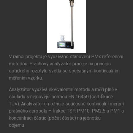
V rámci projektu je využíváno stanovení PMx referenční
metodou. Prachový analyzátor pracuje na principu
optického rozptylu světla se současným kontinuálním
měřením vzorku.
Analyzátor využívá ekvivalentní metodu a měří plně v
souladu s nejnovější normou EN 16450 (certifikace
TÜV). Analyzátor umožňuje současné kontinuální měření
prašného aerosolu – frakce TSP, PM10, PM2,5 a PM1 a
koncentraci částic (počet částic) na jednotku
objemu