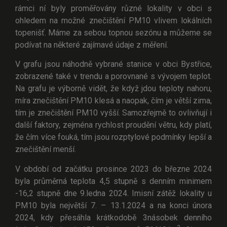
rámci ní byly proměřovány různé lokality v obci s
ohledem na možné znečištění PM10 vlivem lokálních
topenišť. Máme za sebou topnou sezónu a můžeme se
podívat na některé zajímavé údaje z měření.
V grafu jsou náhodně vybrané stanice v obci Bystřice,
zobrazené také v trendu a porovnané s vývojem teplot.
Na grafu je výborně vidět, že když jdou teploty nahoru,
míra znečištění PM10 klesá a naopak, čím je větší zima,
tím je znečištění PM10 vyšší. Samozřejmě to ovlivňují i
další faktory, zejména rychlost proudění větru, kdy platí,
že čím více fouká, tím jsou rozptylové podmínky lepší a
znečištění menší.
V období od začátku prosince 2023 do březne 2024
byla průměrná teplota 4,5 stupně s denním minimem
-16,2 stupně dne 9.ledna 2024. Imisní zátěž lokality u
PM10 byla největší 7. – 13.1.2024 a na konci února
2024, kdy přesáhla krátkodobě 3násobek denního