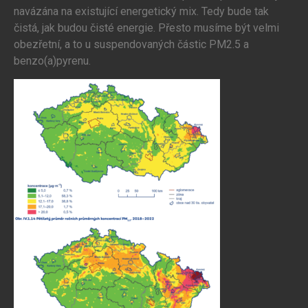
navázána na existující energetický mix. Tedy bude tak
čistá, jak budou čisté energie. Přesto musíme být velmi
obezřetní, a to u suspendovaných částic PM2.5 a
benzo(a)pyrenu.