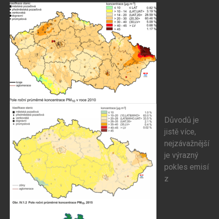
Důvodů je
jistě více,
nejzávažnější
je výrazný
pokles emisí
z