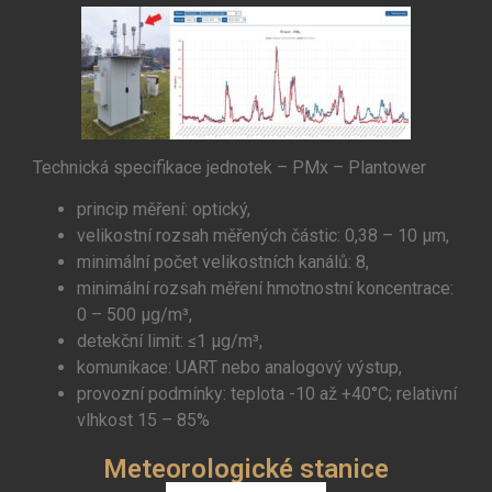
Technická specifikace jednotek – PMx – Plantower
princip měření: optický,
velikostní rozsah měřených částic: 0,38 – 10 μm,
minimální počet velikostních kanálů: 8,
minimální rozsah měření hmotnostní koncentrace:
0 – 500 μg/m³,
detekční limit: ≤1 μg/m³,
komunikace: UART nebo analogový výstup,
provozní podmínky: teplota -10 až +40°C; relativní
vlhkost 15 – 85%
Meteorologické stanice