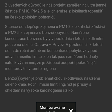
Z uvedených důvodů je náš projekt zaměřen na ultra jemné
částice PM10, PM2.5 a jejich emise z lokálních topenišť
na česko-polském pohraničí.
Situace se zlepšuje zejména u PM10, ale kritická zůstává
u PM2.5 a zejména u benzo(a)pyrenu. Naměřené
koncentrace benzenu byly v posledních letech nadlimitní
pouze na stanici Ostrava – Přívoz. V posledních 3 letech
se i zde roční průměrné koncentrace pohybovaly pod
úrovní imisního limitu, ale i tak jsou naměřené hodnoty
natolik významné, že je žádoucí podpořit pokročilejší
monitorování v tomto regionu.
Benzo(a)pyren je problematickou škodlivinou na území
celého kraje. Roční imisní limit 1ng/m3 je přísný s
ohledem na vysoké karcinogenní riziko
Monitorované