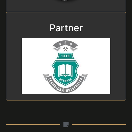
Těšín
Partner projektu
Partner
Vysoká škola báňská - Technická univerzita
Ostrava
IČO: 61989100
Forma: Vysoká škola
DIČ: CZ61989100
Adresa: 17. listopadu 2172/15, Poruba, 708 00
Ostrava