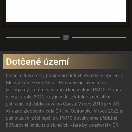
Dotčené území
Imisní situace se v posledních letech výrazně zlepšila i v
Moravskoslezském kraji. Pro srovnání uvádíme 3
kartogramy s průměrnou roční koncentrací PM10. První z
nich je z roku 2010, kdy je vidět zřetelné znečištění
pohraničí od Jablunkova po Opavu. V roce 2015 je vidět
výrazné zlepšení v celá ČR i na Ostravsku. V roce 2022 je
pak situace ještě lepší a u PM10 dosahujeme přibližně
80%úrovně limitu i na stanicích, které byla nejhorší v ČR.