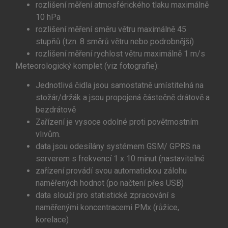
rozlišení měření atmosférického tlaku maximálně
10 hPa
rozlišení měření směru větru maximálně 45
stupňů (tzn. 8 směrů větru nebo podrobnější)
rozlišení měření rychlost větru maximálně 1 m/s
Meteorologický komplet (viz fotografie):
Jednotlivá čidla jsou samostatně umístitelná na
stožár/držák a jsou propojená částečně drátově a
bezdrátově
Zařízení je vysoce odolné proti povětrnostním
vlivům.
data jsou odesílány systémem GSM/ GPRS na
serverem s frekvencí 1 x 10 minut (nastavitelné
zařízení provádí svou automatickou zálohu
naměřených hodnot (po načtení přes USB)
data slouží pro statistické zpracování s
naměřenými koncentracemi PMx (růžice,
korelace)