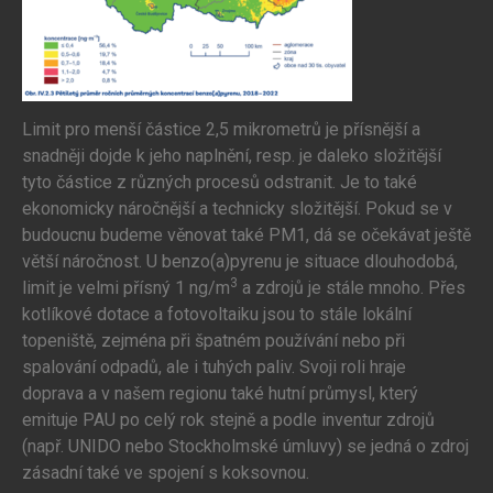
Limit pro menší částice 2,5 mikrometrů je přísnější a
snadněji dojde k jeho naplnění, resp. je daleko složitější
tyto částice z různých procesů odstranit. Je to také
ekonomicky náročnější a technicky složitější. Pokud se v
budoucnu budeme věnovat také PM1, dá se očekávat ještě
větší náročnost. U benzo(a)pyrenu je situace dlouhodobá,
3
limit je velmi přísný 1 ng/m
a zdrojů je stále mnoho. Přes
kotlíkové dotace a fotovoltaiku jsou to stále lokální
topeniště, zejména při špatném používání nebo při
spalování odpadů, ale i tuhých paliv. Svoji roli hraje
doprava a v našem regionu také hutní průmysl, který
emituje PAU po celý rok stejně a podle inventur zdrojů
(např. UNIDO nebo Stockholmské úmluvy) se jedná o zdroj
zásadní také ve spojení s koksovnou.