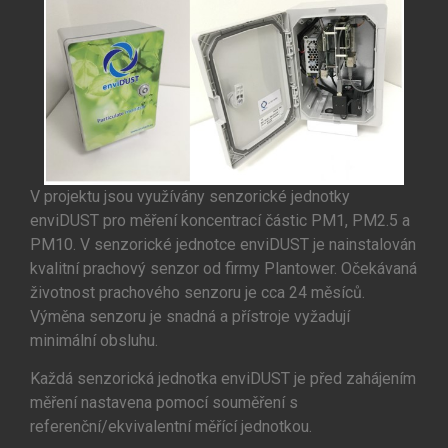
V projektu jsou využívány senzorické jednotky
enviDUST pro měření koncentrací částic PM1, PM2.5 a
PM10. V senzorické jednotce enviDUST je nainstalován
kvalitní prachový senzor od firmy Plantower. Očekávaná
životnost prachového senzoru je cca 24 měsíců.
Výměna senzoru je snadná a přístroje vyžadují
minimální obsluhu.
Každá senzorická jednotka enviDUST je před zahájením
měření nastavena pomocí souměření s
referenční/ekvivalentní měřící jednotkou.