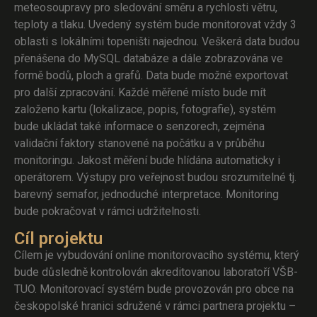
meteosoupravy pro sledování směru a rychlosti větru,
teploty a tlaku. Uvedený systém bude monitorovat vždy 3
oblasti s lokálními topeništi najednou. Veškerá data budou
přenášena do MySQL databáze a dále zobrazována ve
formě bodů, ploch a grafů. Data bude možné exportovat
pro další zpracování. Každé měřené místo bude mít
založeno kartu (lokalizace, popis, fotografie), systém
bude ukládat také informace o senzorech, zejména
validační faktory stanovené na počátku a v průběhu
monitoringu. Jakost měření bude hlídána automaticky i
operátorem. Výstupy pro veřejnost budou srozumitelné tj.
barevný semafor, jednoduché interpretace. Monitoring
bude pokračovat v rámci udržitelnosti.
Cíl projektu
Cílem je vybudování online monitorovacího systému, který
bude důsledně kontrolován akreditovanou laboratoří VŠB-
TUO. Monitorovací systém bude provozován pro obce na
českopolské hranici sdružené v rámci partnera projektu –