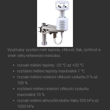
Využívaný systém měří teplotu, vlhkost, tlak, rychlost a
směr větru referenční metodou
rozsah měření teploty -20 °C až +50 °C
rozlišení měření teploty maximálně 1 °C
rozsah měření relativní vlhkosti vzduchu 0 % až
100 %
rozlišení měření relativní vlhkosti vzduchu
maximálně 10 %
rozsah měření atmosférického tlaku 950 hPa až
1050 hPa