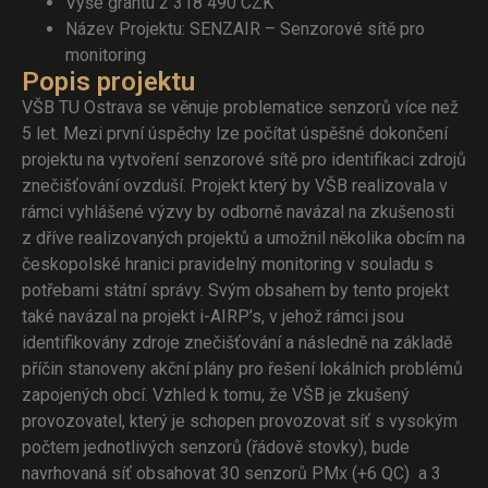
Výše grantu 2 318 490 CZK
Název Projektu: SENZAIR – Senzorové sítě pro
monitoring
Popis projektu
VŠB TU Ostrava se věnuje problematice senzorů více než
5 let. Mezi první úspěchy lze počítat úspěšné dokončení
projektu na vytvoření senzorové sítě pro identifikaci zdrojů
znečišťování ovzduší. Projekt který by VŠB realizovala v
rámci vyhlášené výzvy by odborně navázal na zkušenosti
z dříve realizovaných projektů a umožnil několika obcím na
českopolské hranici pravidelný monitoring v souladu s
potřebami státní správy. Svým obsahem by tento projekt
také navázal na projekt i-AIRP’s, v jehož rámci jsou
identifikovány zdroje znečišťování a následně na základě
příčin stanoveny akční plány pro řešení lokálních problémů
zapojených obcí. Vzhled k tomu, že VŠB je zkušený
provozovatel, který je schopen provozovat síť s vysokým
počtem jednotlivých senzorů (řádově stovky), bude
navrhovaná síť obsahovat 30 senzorů PMx (+6 QC) a 3