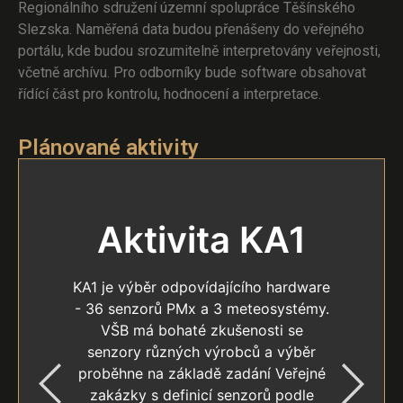
Regionálního sdružení územní spolupráce Těšínského
Slezska. Naměřená data budou přenášeny do veřejného
portálu, kde budou srozumitelně interpretovány veřejnosti,
včetně archívu. Pro odborníky bude software obsahovat
řídící část pro kontrolu, hodnocení a interpretace.
Plánované aktivity
Aktivita KA1
KA1 je výběr odpovídajícího hardware
- 36 senzorů PMx a 3 meteosystémy.
VŠB má bohaté zkušenosti se
senzory různých výrobců a výběr
proběhne na základě zadání Veřejné
zakázky s definicí senzorů podle