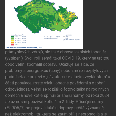
průmyslových zdrojů, ale také obnova lokálních topenišť
(vytápění). Svoji roli sehrál také COVID 19, který na určitou
dobo velmi zpomalil dopravu. Ukazuje se sice, že
problémy s energetikou (ceny) nebo změna rozptylových
podmínek se projeví v „návratech ke starým zvyklostem“ u
části populace, roste však i obecné povědomí a osobní
odpovědnost. Velmi se rozšířilo fotovoltaika na rodinných
domech a nové kotle splňují přísnější normy, od roku 2024
se už nesmí používat kotle 1. a 2. třídy. Přísnější normy
(EURO6/7) se projevili také u dopravy, určitě významněji
než elektromobilita, která se zatím příliš neprosadila a je