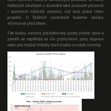
měřených lokalitách a důsledně také posoudit přesnost
i správnost měřících senzorů, což bylo právě cílem
projektu. O finálních výsledcích budeme občany
informovat před létem.
Pak budou senzory přestěhovány podle potřeb obce a
zaměří se například na vliv průmyslové zóny, dopravu
nebo jiné možné hříšníky, kteří kvalitu ovzduší ovlivňují.