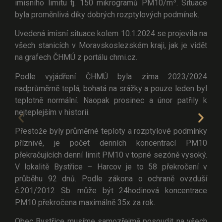
3
imisního limitu tj. 150 mikrogramů PM10/m
. Situace
byla proměnlivá díky dobrých rozptylových podmínek.
Uvedená imisní situace kolem 10.1.2024 se projevila na
všech stanicích v Moravskoslezském kraji, jak je vidět
na grafech ČHMÚ z portálu chmi.cz.
Podle vyjádření ČHMÚ byla zima 2023/2024
nadprůměrně teplá, bohatá na srážky a pouze leden byl
teplotně normální. Naopak prosinec a únor patřily k
nejteplejším v historii.
Přestože byly průměrné teploty a rozptylové podmínky
příznivé, je počet denních koncentrací PM10
překračujících denní limit PM10 v topné sezóně vysoký.
V lokalitě Bystřice – Harcov je to 58 překročení v
průběhu 92 dnů. Podle zákona o ochraně ovzduší
č.201/2012 Sb. může být 24hodinová koncentrace
PM10 překročena maximálně 35x za rok.
Obec Bystřice musíme samozřejmě posoudit na všech